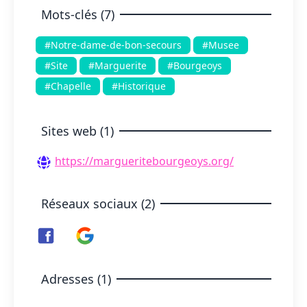
Mots-clés (7)
#Notre-dame-de-bon-secours
#Musee
#Site
#Marguerite
#Bourgeoys
#Chapelle
#Historique
Sites web (1)
https://margueritebourgeoys.org/
Réseaux sociaux (2)
Adresses (1)