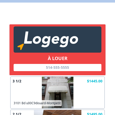
X Fermer
Lien vers inscription (sera inclus dans courriel)
X Fermer
Envoyez
Copier lien
À LOUER
514-555-5555
X Fermer
Envoyez
3 1/2
$1445.00
3101 Bd u00C9douard-Montpetit
2 1/2
$1495.00