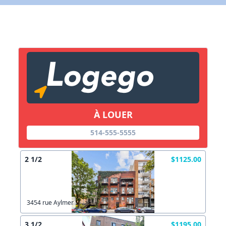
X Fermer
Lien vers inscription (sera inclus dans courriel)
X Fermer
Envoyez
Copier lien
À LOUER
X Fermer
Envoyez
514-555-5555
2 1/2
$1125.00
3454 rue Aylmer
3 1/2
$1195.00