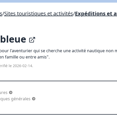
Lien vers inscription (sera inclus dans courriel)
s
/
Sites touristiques et activités
/
Expéditions et 
X Fermer
Envoyez
Copier lien
 bleue
X Fermer
Envoyez
 pour l'aventurier qui se cherche une activité nautique non
 en famille ou entre amis".
rifié le 2026-02-14.
tures
tiques générales