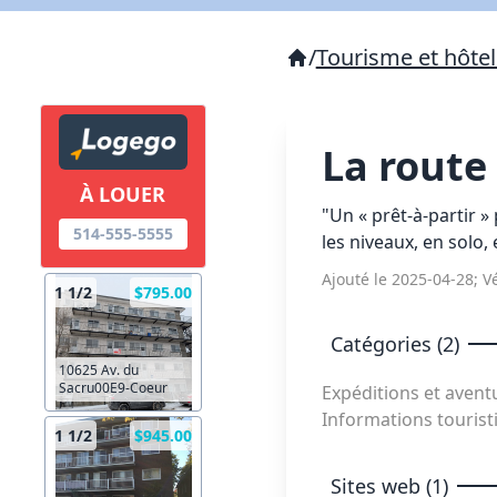
/
Tourisme et hôtel
La route
À LOUER
"Un « prêt-à-partir »
514-555-5555
les niveaux, en solo,
Ajouté le 2025-04-28; Vé
1 1/2
$795.00
Catégories (2)
10625 Av. du
Sacru00E9-Coeur
Expéditions et aven
Informations touris
1 1/2
$945.00
Sites web (1)