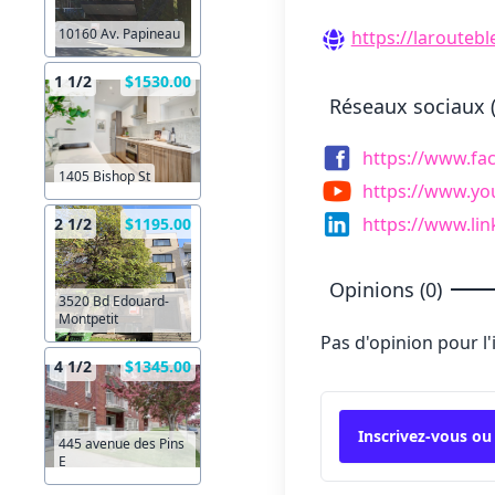
10160 Av. Papineau
https://laroutebl
1 1/2
$1530.00
Réseaux sociaux (
https://www.fa
1405 Bishop St
https://www.yo
https://www.li
2 1/2
$1195.00
Opinions (0)
3520 Bd Edouard-
Montpetit
Pas d'opinion pour l
4 1/2
$1345.00
Inscrivez-vous ou
445 avenue des Pins
E