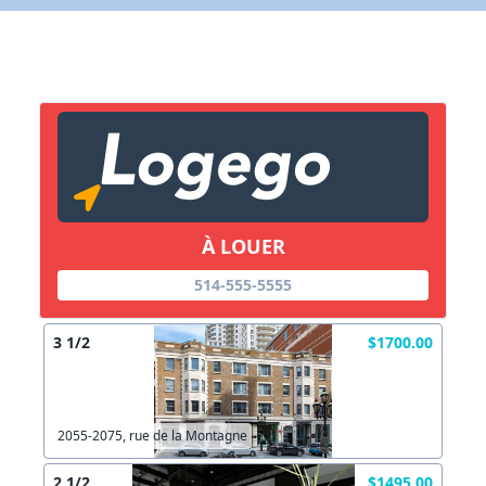
Lien vers inscription (sera inclus dans courriel)
X Fermer
Envoyez
Copier lien
À LOUER
X Fermer
Envoyez
514-555-5555
3 1/2
$1700.00
2055-2075, rue de la Montagne
2 1/2
$1495.00