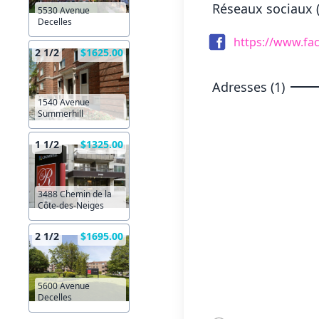
Réseaux sociaux (
5530 Avenue
Decelles
https://www.fa
2 1/2
$1625.00
Adresses (1)
1540 Avenue
Summerhill
1 1/2
$1325.00
3488 Chemin de la
Côte-des-Neiges
2 1/2
$1695.00
5600 Avenue
Decelles