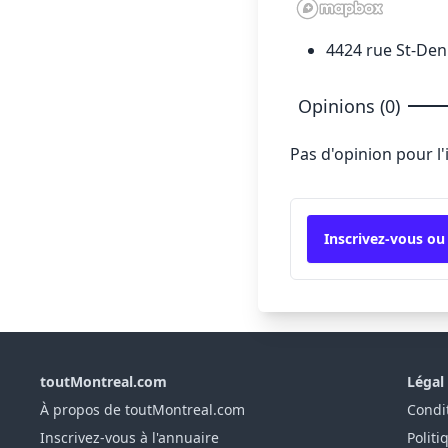
4424 rue St-Den
Opinions (0)
Pas d'opinion pour l
Inscrivez-vous ou
toutMontreal.com
Légal
À propos de toutMontreal.com
Condit
Inscrivez-vous à l'annuaire
Politi