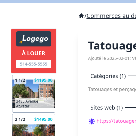
/
Commerces au dé
Tatouag
À LOUER
Ajouté le 2025-02-01; Vé
514-555-5555
Catégories (1)
1 1/2
$1195.00
Tatouages et perça
3485 Avenue
Atwater
Sites web (1)
2 1/2
$1495.00
https://tatouage