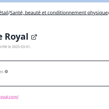
Lien vers inscription (sera inclus dans courriel)
tail
/
Santé, beauté et conditionnement physique
X Fermer
Envoyez
Copier lien
e Royal
X Fermer
Envoyez
rifié le 2025-03-01.
ges
royal.com/