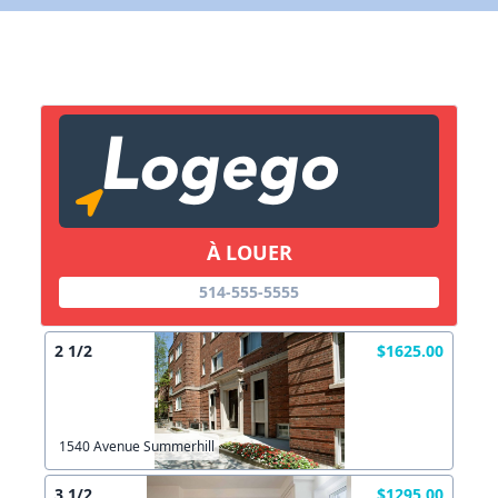
X Fermer
Lien vers inscription (sera inclus dans courriel)
X Fermer
Envoyez
Copier lien
À LOUER
X Fermer
Envoyez
514-555-5555
2 1/2
$1625.00
1540 Avenue Summerhill
3 1/2
$1295.00