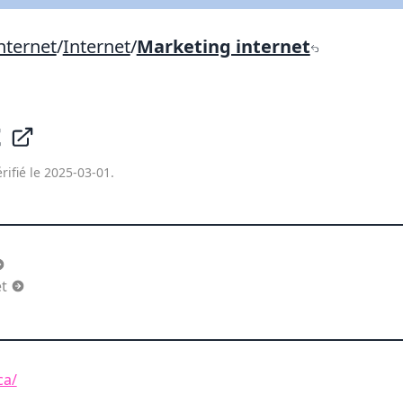
Lien vers inscription (sera inclus dans courriel)
nternet
/
Internet
/
Marketing internet
X Fermer
Envoyez
Copier lien
t
X Fermer
Envoyez
rifié le 2025-03-01.
et
ca/