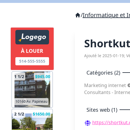
/
Informatique et I
Shortku
À LOUER
Ajouté le 2025-01-19; Vé
514-555-5555
Catégories (2)
1 1/2
$945.00
Marketing internet
Consultants - Intern
10160 Av. Papineau
Sites web (1)
2 1/2
$1650.00
https://shortkut.