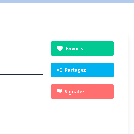
Favoris
Partagez
Signalez