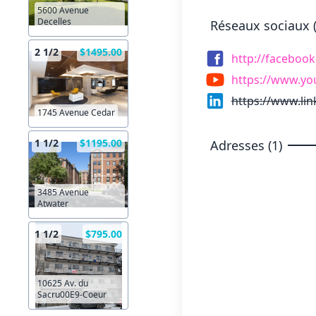
5600 Avenue
Decelles
Réseaux sociaux (
2 1/2
$1495.00
http://faceboo
https://www.yo
https://www.li
1745 Avenue Cedar
1 1/2
$1195.00
Adresses (1)
3485 Avenue
Atwater
1 1/2
$795.00
10625 Av. du
Sacru00E9-Coeur