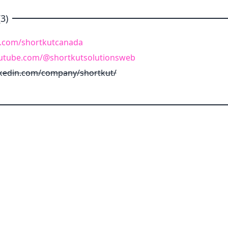
3)
k.com/shortkutcanada
utube.com/@shortkutsolutionsweb
nkedin.com/company/shortkut/