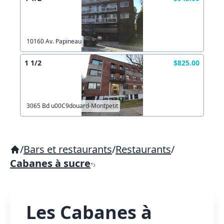
10160 Av. Papineau
1 1/2
$825.00
3065 Bd u00C9douard-Montpetit
/
Bars et restaurants
/
Restaurants
/
Cabanes à sucre
Les Cabanes à