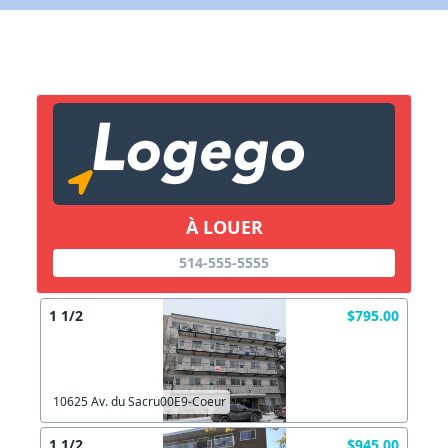
Lien vers inscription (sera inclus dans courriel)
X Fermer
Envoyez
Copier lien
À LOUER
X Fermer
Envoyez
514-555-5555
1 1/2
$795.00
10625 Av. du Sacru00E9-Coeur
1 1/2
$945.00