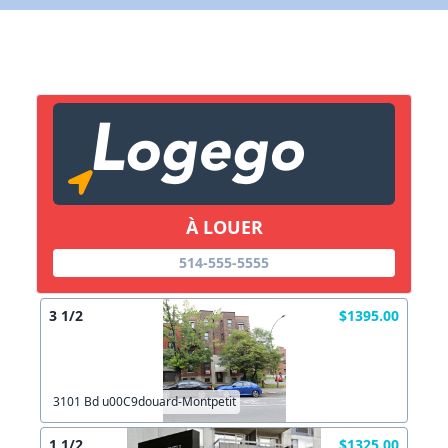
X Fermer
Lien vers inscription (sera inclus dans courriel)
X Fermer
Envoyez
Copier lien
À LOUER
514-555-5555
X Fermer
Envoyez
3 1/2
$1395.00
3101 Bd u00C9douard-Montpetit
1 1/2
$1325.00