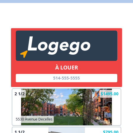
X Fermer
Lien vers inscription (sera inclus dans courriel)
X Fermer
Envoyez
Copier lien
À LOUER
X Fermer
Envoyez
514-555-5555
2 1/2
$1495.00
5530 Avenue Decelles
1 1/2
$795.00