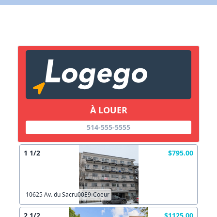
X Fermer
Lien vers inscription (sera inclus dans courriel)
X Fermer
Envoyez
Copier lien
À LOUER
X Fermer
Envoyez
514-555-5555
1 1/2
$795.00
10625 Av. du Sacru00E9-Coeur
2 1/2
$1125.00