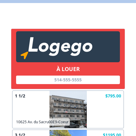
X Fermer
Lien vers inscription (sera inclus dans courriel)
X Fermer
Envoyez
Copier lien
À LOUER
X Fermer
Envoyez
514-555-5555
1 1/2
$795.00
10625 Av. du Sacru00E9-Coeur
3 1/2
$1195.00