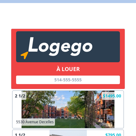
X Fermer
Lien vers inscription (sera inclus dans courriel)
X Fermer
Envoyez
Copier lien
À LOUER
514-555-5555
X Fermer
Envoyez
2 1/2
$1495.00
5530 Avenue Decelles
1 1/2
$795.00