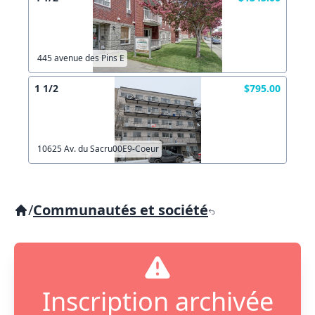
445 avenue des Pins E
1 1/2
$795.00
10625 Av. du Sacru00E9-Coeur
/
Communautés et société
Inscription archivée