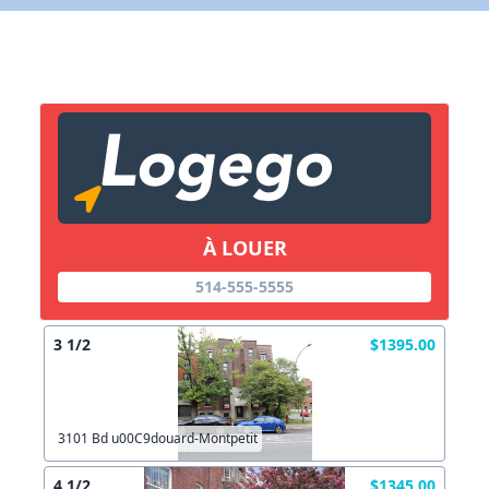
Lien vers inscription (sera inclus dans courriel)
X Fermer
Envoyez
Copier lien
À LOUER
X Fermer
Envoyez
514-555-5555
3 1/2
$1395.00
3101 Bd u00C9douard-Montpetit
4 1/2
$1345.00