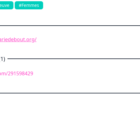
euve
#Femmes
ariedebout.org/
1)
com/291598429