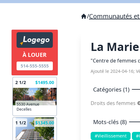
/
Communautés et 
La Mari
À LOUER
"Centre de femmes d
514-555-5555
Ajouté le 2024-04-16; Vé
2 1/2
$1495.00
Catégories (1)
Droits des femmes
5530 Avenue
Decelles
Mots-clés (8)
1 1/2
$1345.00
#Vieillissement
#C