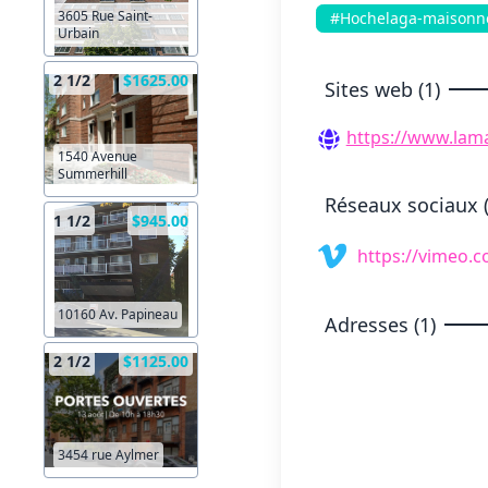
3605 Rue Saint-
#Hochelaga-maisonn
Urbain
2 1/2
$1625.00
Sites web (1)
https://www.lam
1540 Avenue
Summerhill
Réseaux sociaux (
1 1/2
$945.00
https://vimeo.
10160 Av. Papineau
Adresses (1)
2 1/2
$1125.00
3454 rue Aylmer