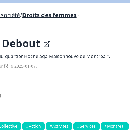
Lien vers inscription (sera inclus dans courriel)
société
/
Droits des femmes
X Fermer
Envoyez
Copier lien
e Debout
X Fermer
Envoyez
u quartier Hochelaga-Maisonneuve de Montréal".
rifié le 2025-01-07.
ollective
#Action
#Activites
#Services
#Montreal