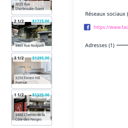
3025 Rue
Sherbrooke Ouest
Réseaux sociaux (
2 1/2
$1725.00
https://www.fa
Adresses (1)
3465 Rue Redpath
3 1/2
$1295.00
3250 Forest Hill
Avenue
1 1/2
$1325.00
3488 Chemin de la
Côte-des-Neiges