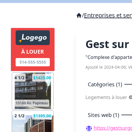
/
Entreprises et ser
Gest sur
À LOUER
"Complexe d'appartem
514-555-5555
Ajouté le 2024-04-06; Vé
4 1/2
$1425.00
Catégories (1)
Logements à louer
10160 Av. Papineau
Sites web (1)
2 1/2
$1395.00
https://gestsurg