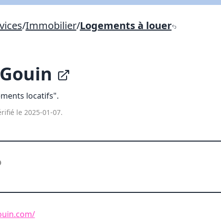
Lien vers inscription (sera inclus dans courriel)
vices
/
Immobilier
/
Logements à louer
X Fermer
Envoyez
Copier lien
 Gouin
X Fermer
Envoyez
ents locatifs".
rifié le 2025-01-07.
ouin.com/