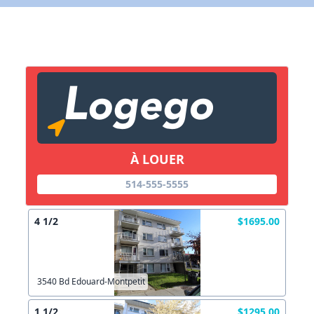
X Fermer
Lien vers inscription (sera inclus dans courriel)
X Fermer
Envoyez
Copier lien
À LOUER
514-555-5555
X Fermer
Envoyez
4 1/2
$1695.00
3540 Bd Edouard-Montpetit
1 1/2
$1295.00