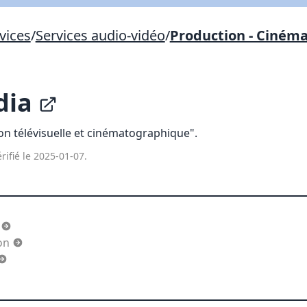
Lien vers inscription (sera inclus dans courriel)
vices
/
Services audio-vidéo
/
Production - Ciném
X Fermer
Envoyez
Copier lien
dia
X Fermer
Envoyez
on télévisuelle et cinématographique".
rifié le 2025-01-07.
a
ion