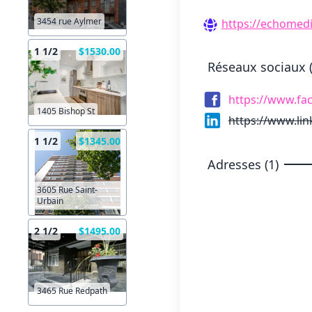
3454 rue Aylmer
https://echomedi
1 1/2
$1530.00
Réseaux sociaux (
https://www.f
1405 Bishop St
https://www.li
1 1/2
$1345.00
Adresses (1)
3605 Rue Saint-
Urbain
2 1/2
$1495.00
3465 Rue Redpath