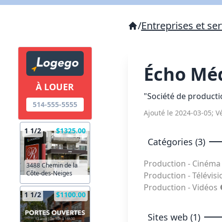
/
Entreprises et ser
Écho Mé
À LOUER
"Société de producti
514-555-5555
Ajouté le 2024-03-05; Vé
1 1/2
$1325.00
Catégories (3)
Production - Ciném
3488 Chemin de la
Côte-des-Neiges
Production - Télévis
Production - Vidéos
1 1/2
$1100.00
Sites web (1)