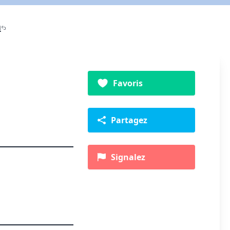
a
Favoris
Partagez
Signalez