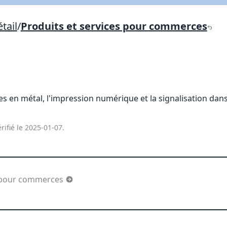
Lien vers inscription (sera inclus dans courriel)
tail
/
Produits et services pour commerces
X Fermer
Envoyez
Copier lien
X Fermer
Envoyez
es en métal, l'impression numérique et la signalisation dans
rifié le 2025-01-07.
s pour commerces