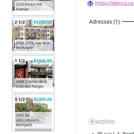
https://idenco.c
3250 Forest Hill
Avenue
Adresses (1)
2 1/2
$1250.00
2055-2075, rue de la
Montagne
1 1/2
$1325.00
3488 Chemin de la
Côte-des-Neiges
3 1/2
$1395.00
3101 Bd
u00C9douard-
Montpetit
95 rue J.-A.-Bom