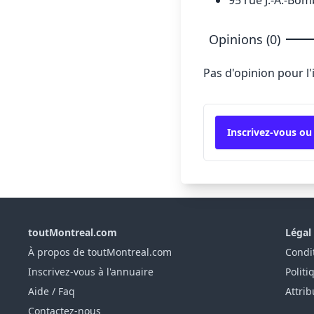
Opinions (0)
Pas d'opinion pour l
Inscrivez-vous ou
toutMontreal.com
Légal
À propos de toutMontreal.com
Condit
Inscrivez-vous à l'annuaire
Politi
Aide / Faq
Attrib
Contactez-nous