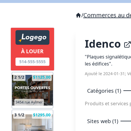
/
Commerces au dé
Idenco
À LOUER
"Plaques signalétiqu
514-555-5555
les édifices".
Ajouté le 2024-01-31; Vé
2 1/2
$1125.00
Catégories (1)
3454 rue Aylmer
Produits et service
3 1/2
$1295.00
Sites web (1)