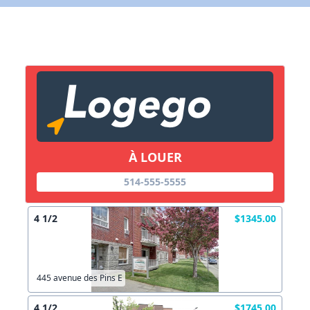
X Fermer
Lien vers inscription (sera inclus dans courriel)
X Fermer
Envoyez
Copier lien
À LOUER
X Fermer
Envoyez
514-555-5555
4 1/2
$1345.00
445 avenue des Pins E
4 1/2
$1745.00