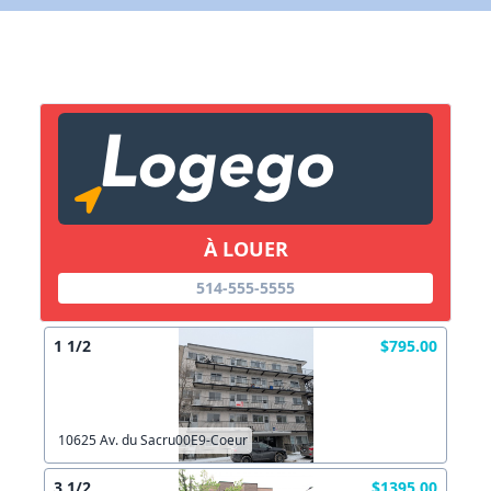
X Fermer
Lien vers inscription (sera inclus dans courriel)
X Fermer
Envoyez
Copier lien
À LOUER
X Fermer
Envoyez
514-555-5555
1 1/2
$795.00
10625 Av. du Sacru00E9-Coeur
3 1/2
$1395.00