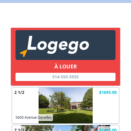
X Fermer
Lien vers inscription (sera inclus dans courriel)
X Fermer
Envoyez
Copier lien
À LOUER
514-555-5555
X Fermer
Envoyez
2 1/2
$1695.00
5600 Avenue Decelles
2 1/2
$1495.00