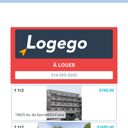
X Fermer
Lien vers inscription (sera inclus dans courriel)
X Fermer
Envoyez
Copier lien
À LOUER
514-555-5555
X Fermer
Envoyez
1 1/2
$795.00
10625 Av. du Sacru00E9-Coeur
2 1/2
$1695.00