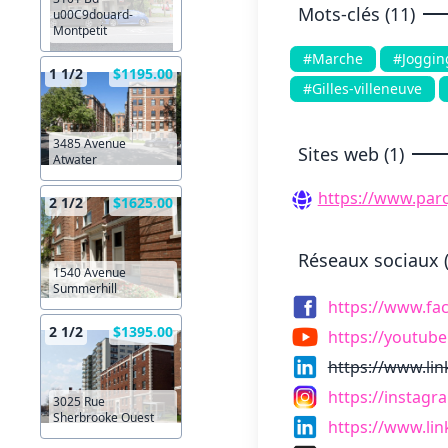
Mots-clés (11)
u00C9douard-
Montpetit
#Marche
#Joggin
1 1/2
$1195.00
#Gilles-villeneuve
3485 Avenue
Sites web (1)
Atwater
https://www.parc
2 1/2
$1625.00
Réseaux sociaux (
1540 Avenue
Summerhill
https://www.f
2 1/2
$1395.00
https://youtub
https://www.li
https://instag
3025 Rue
Sherbrooke Ouest
https://www.li