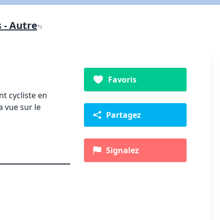
s - Autre
Favoris
nt cycliste en
a vue sur le
Partagez
Signalez