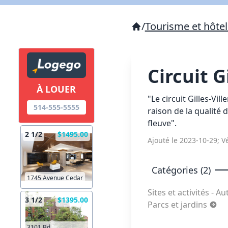
/
Tourisme et hôtel
Circuit G
À LOUER
"Le circuit Gilles-Vi
514-555-5555
raison de la qualité d
fleuve".
2 1/2
$1495.00
Ajouté le 2023-10-29; Vé
Catégories (2)
1745 Avenue Cedar
Sites et activités - A
3 1/2
$1395.00
Parcs et jardins
3101 Bd