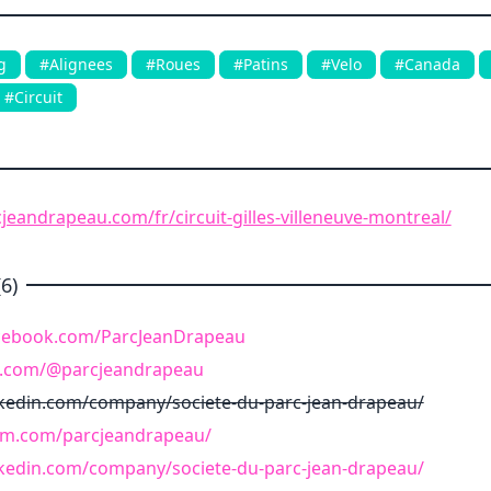
g
#Alignees
#Roues
#Patins
#Velo
#Canada
#Circuit
jeandrapeau.com/fr/circuit-gilles-villeneuve-montreal/
6)
acebook.com/ParcJeanDrapeau
e.com/@parcjeandrapeau
nkedin.com/company/societe-du-parc-jean-drapeau/
ram.com/parcjeandrapeau/
nkedin.com/company/societe-du-parc-jean-drapeau/