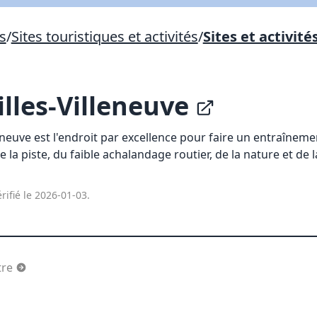
s
/
Sites touristiques et activités
/
Sites et activité
Lien vers inscription (sera inclus dans courriel)
X Fermer
Envoyez
Copier lien
illes-Villeneuve
lleneuve est l'endroit par excellence pour faire un entraîneme
X Fermer
Envoyez
e la piste, du faible achalandage routier, de la nature et de l
rifié le 2026-01-03.
utre