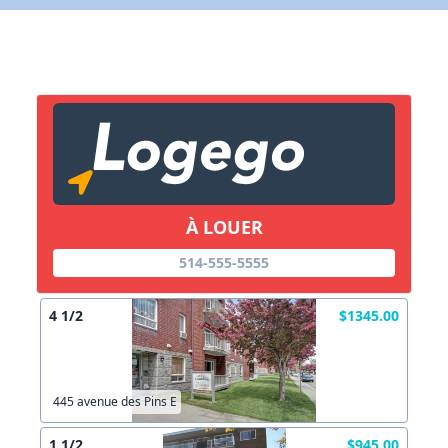
Lien vers inscription (sera inclus dans courriel)
X Fermer
Envoyez
Copier lien
À LOUER
X Fermer
Envoyez
514-555-5555
4 1/2
$1345.00
445 avenue des Pins E
1 1/2
$945.00