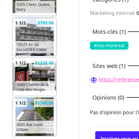
3355 Chem. Queen
Mary
Marketing internet
1 1/2
$795.00
Mots-clés (1)
10625 Av. du
#Seo montreal
Sacru00E9-Coeur
1 1/2
$1325.00
Sites web (1)
https://referenc
3488 Chemin de la
Côte-des-Neiges
Opinions (0)
1 1/2
$1345.00
Pas d'opinion pour l
3605 Rue Saint-
Urbain
Inscrivez-vous ou