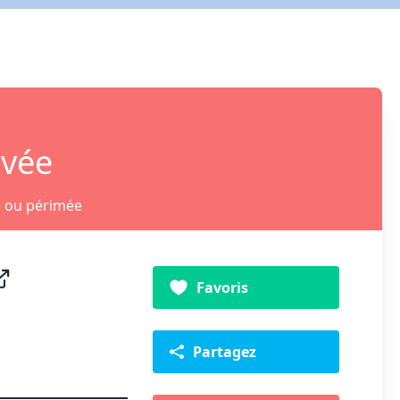
ivée
e ou périmée
Favoris
Partagez