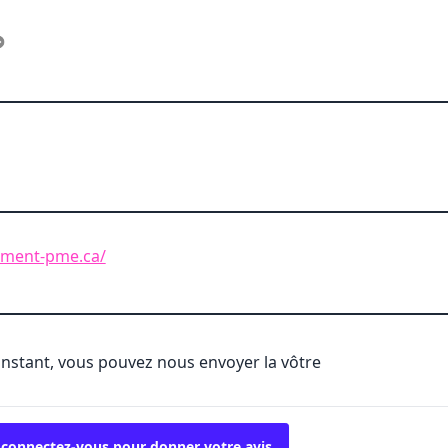
ement-pme.ca/
'instant, vous pouvez nous envoyer la vôtre
 connectez-vous pour donner votre avis