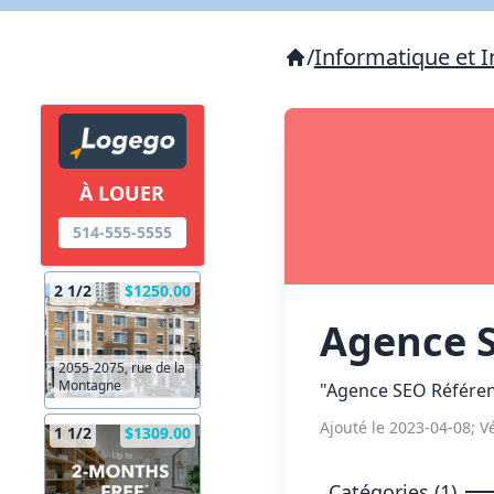
/
Informatique et I
À LOUER
514-555-5555
2 1/2
$1250.00
Agence 
2055-2075, rue de la
Montagne
"Agence SEO Référe
Ajouté le 2023-04-08; Vé
1 1/2
$1309.00
Catégories (1)