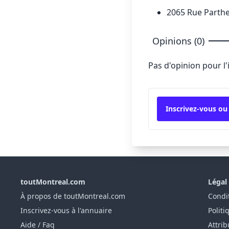
2065 Rue Parthen
Opinions (0)
Pas d'opinion pour l
Inscrivez-vous ou
toutMontreal.com
Légal
À propos de toutMontreal.com
Condit
Inscrivez-vous à l'annuaire
Politi
Aide / Faq
Attrib