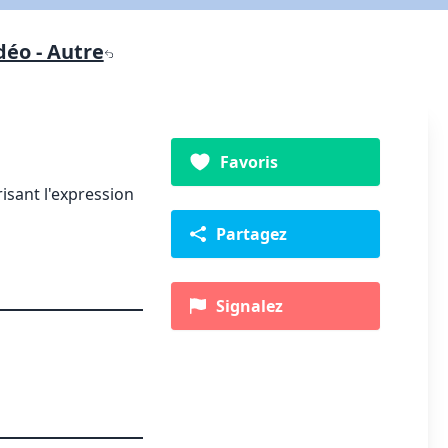
déo - Autre
Favoris
risant l'expression
Partagez
Signalez