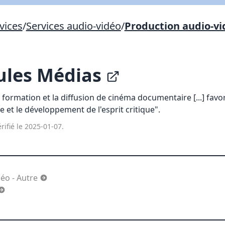
Lien vers inscription (sera inclus dans courriel)
vices
/
Services audio-vidéo
/
Production audio-vi
X Fermer
Envoyez
Copier lien
les Médias
X Fermer
Envoyez
 formation et la diffusion de cinéma documentaire [...] favo
e et le développement de l'esprit critique".
rifié le 2025-01-07.
éo - Autre