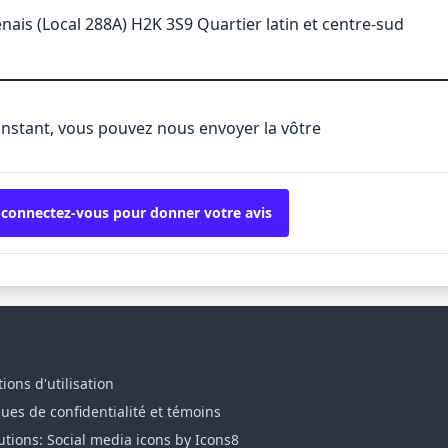
ais (Local 288A) H2K 3S9 Quartier latin et centre-sud
'instant, vous pouvez nous envoyer la vôtre
 connectez-vous pour donner votre avis
ions d'utilisation
ques de confidentialité et témoins
utions: Social media icons by Icons8