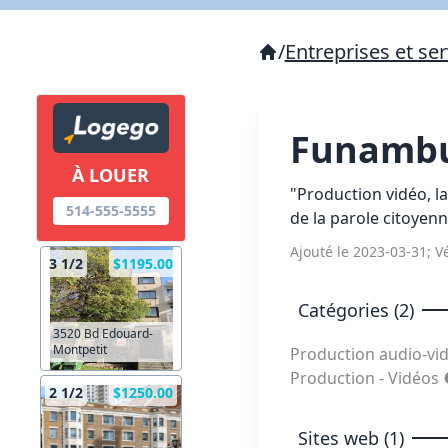
/
Entreprises et ser
Funambu
À LOUER
"Production vidéo, la
514-555-5555
de la parole citoyenn
Ajouté le 2023-03-31; Vé
3 1/2
$1195.00
Catégories (2)
3520 Bd Edouard-
Montpetit
Production audio-vid
Production - Vidéos
2 1/2
$1250.00
Sites web (1)