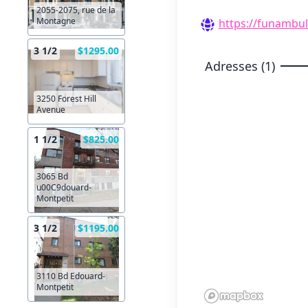
2055-2075, rue de la
Montagne
https://funambu
3 1/2
$1295.00
Adresses (1)
3250 Forest Hill
Avenue
1 1/2
$825.00
3065 Bd
u00C9douard-
Montpetit
3 1/2
$1195.00
3110 Bd Edouard-
Montpetit