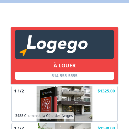
X Fermer
Lien vers inscription (sera inclus dans courriel)
X Fermer
Envoyez
Copier lien
À LOUER
514-555-5555
X Fermer
Envoyez
1 1/2
$1325.00
3488 Chemin de la Côte-des-Neiges
1 1/2
$1530.00