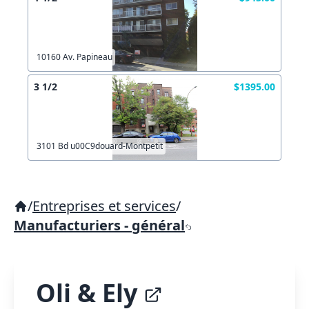
10160 Av. Papineau
3 1/2
$1395.00
3101 Bd u00C9douard-Montpetit
/
Entreprises et services
/
Manufacturiers - général
Oli & Ely