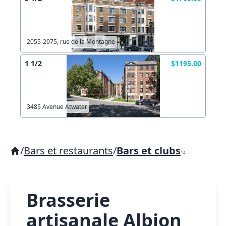
2055-2075, rue de la Montagne
1 1/2
$1195.00
3485 Avenue Atwater
/
Bars et restaurants
/
Bars et clubs
Brasserie
artisanale Albion