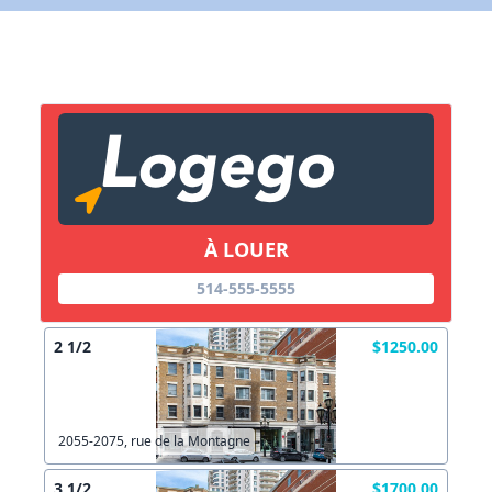
X Fermer
Lien vers inscription (sera inclus dans courriel)
X Fermer
Envoyez
Copier lien
À LOUER
X Fermer
Envoyez
514-555-5555
2 1/2
$1250.00
2055-2075, rue de la Montagne
3 1/2
$1700.00