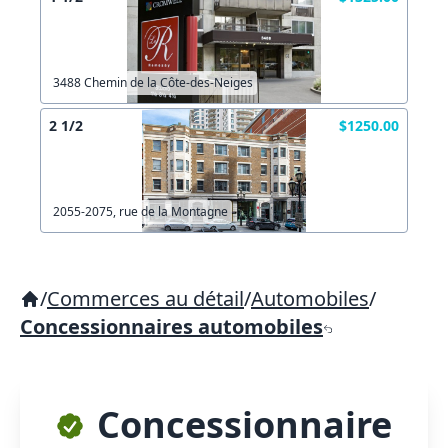
3488 Chemin de la Côte-des-Neiges
2 1/2
$1250.00
2055-2075, rue de la Montagne
/
Commerces au détail
/
Automobiles
/
Concessionnaires automobiles
Concessionnaire