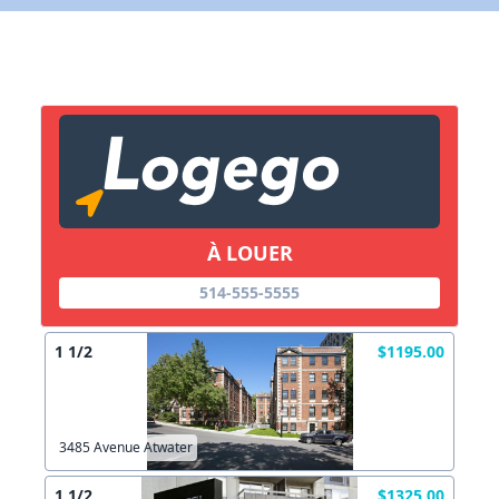
X Fermer
Lien vers inscription (sera inclus dans courriel)
X Fermer
Envoyez
Copier lien
À LOUER
514-555-5555
X Fermer
Envoyez
1 1/2
$1195.00
3485 Avenue Atwater
1 1/2
$1325.00