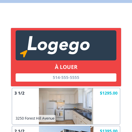
X Fermer
Lien vers inscription (sera inclus dans courriel)
X Fermer
Envoyez
Copier lien
À LOUER
X Fermer
Envoyez
514-555-5555
3 1/2
$1295.00
3250 Forest Hill Avenue
2 1/2
$1395.00