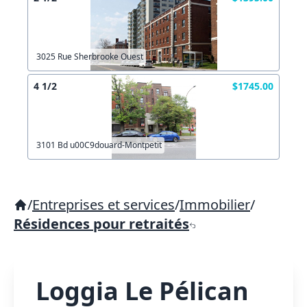
3025 Rue Sherbrooke Ouest
4 1/2
$1745.00
3101 Bd u00C9douard-Montpetit
/
Entreprises et services
/
Immobilier
/
Résidences pour retraités
Loggia Le Pélican