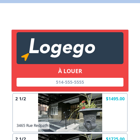
X Fermer
Lien vers inscription (sera inclus dans courriel)
X Fermer
Envoyez
Copier lien
À LOUER
514-555-5555
X Fermer
Envoyez
2 1/2
$1495.00
3465 Rue Redpath
2 1/2
$1725.00