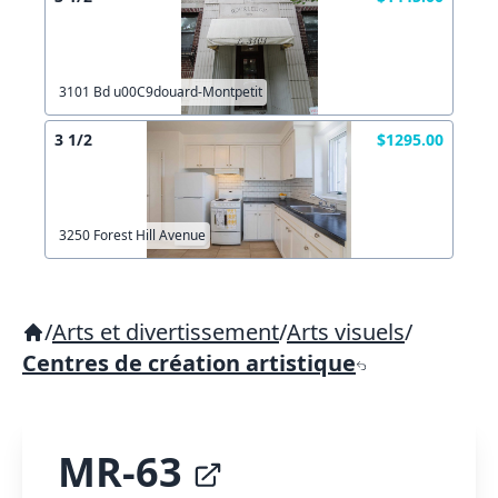
3101 Bd u00C9douard-Montpetit
3 1/2
$1295.00
3250 Forest Hill Avenue
/
Arts et divertissement
/
Arts visuels
/
Centres de création artistique
MR-63