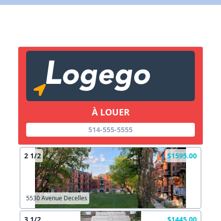
Lien vers inscription (sera inclus dans courriel)
X Fermer
Envoyez
Copier lien
À LOUER
X Fermer
Envoyez
514-555-5555
2 1/2
$1595.00
5530 Avenue Decelles
3 1/2
$1445.00