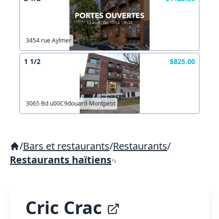
3454 rue Aylmer
1 1/2
$825.00
3065 Bd u00C9douard-Montpetit
/
Bars et restaurants
/
Restaurants
/
Restaurants haïtiens
Cric Crac