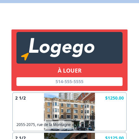
X Fermer
Lien vers inscription (sera inclus dans courriel)
X Fermer
Envoyez
Copier lien
À LOUER
X Fermer
Envoyez
514-555-5555
2 1/2
$1250.00
2055-2075, rue de la Montagne
2 1/2
$1125.00