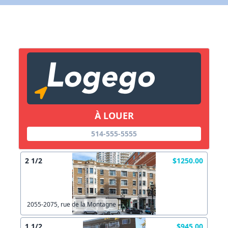
X Fermer
Lien vers inscription (sera inclus dans courriel)
X Fermer
Envoyez
Copier lien
À LOUER
X Fermer
Envoyez
514-555-5555
2 1/2
$1250.00
2055-2075, rue de la Montagne
1 1/2
$945.00