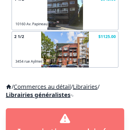
10160 Av. Papineau
2 1/2
$1125.00
3454 rue Aylmer
/
Commerces au détail
/
Librairies
/
Librairies généralistes