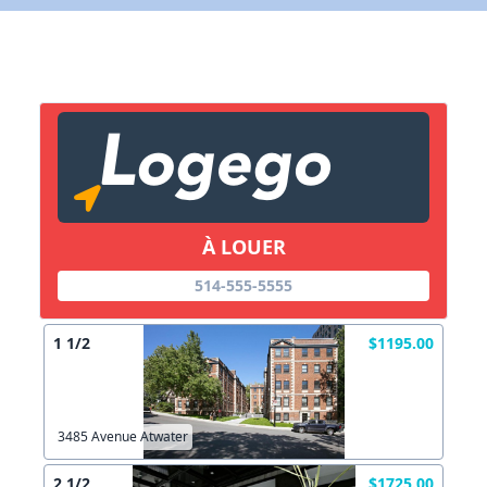
X Fermer
Lien vers inscription (sera inclus dans courriel)
X Fermer
Envoyez
Copier lien
À LOUER
514-555-5555
X Fermer
Envoyez
1 1/2
$1195.00
3485 Avenue Atwater
2 1/2
$1725.00