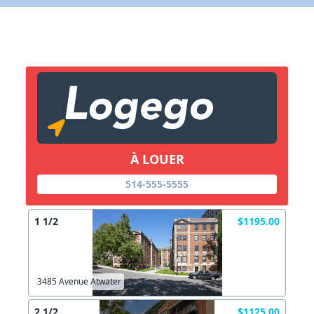
X Fermer
Lien vers inscription (sera inclus dans courriel)
X Fermer
Envoyez
Copier lien
À LOUER
514-555-5555
X Fermer
Envoyez
1 1/2
$1195.00
3485 Avenue Atwater
2 1/2
$1125.00