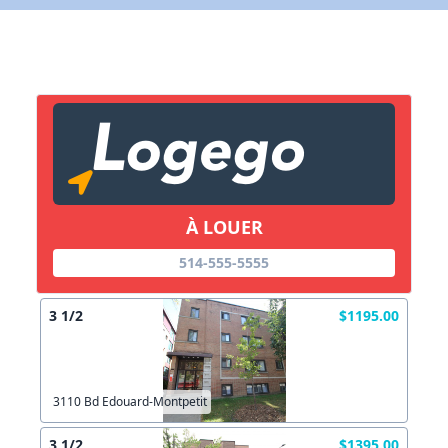
X Fermer
Lien vers inscription (sera inclus dans courriel)
X Fermer
Envoyez
Copier lien
À LOUER
514-555-5555
X Fermer
Envoyez
3 1/2
$1195.00
3110 Bd Edouard-Montpetit
3 1/2
$1395.00