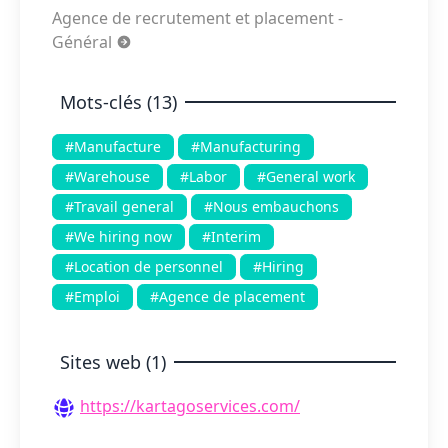
Agence de recrutement et placement -
Général
Mots-clés (13)
#Manufacture
#Manufacturing
#Warehouse
#Labor
#General work
#Travail general
#Nous embauchons
#We hiring now
#Interim
#Location de personnel
#Hiring
#Emploi
#Agence de placement
Sites web (1)
https://kartagoservices.com/