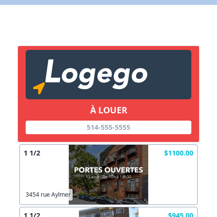
X Fermer
Lien vers inscription (sera inclus dans courriel)
X Fermer
Envoyez
Copier lien
À LOUER
514-555-5555
X Fermer
Envoyez
1 1/2
$1100.00
3454 rue Aylmer
1 1/2
$945.00