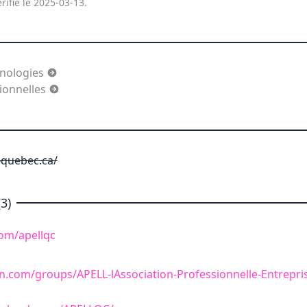
rifié le 2025-03-13.
hnologies
ionnelles
-quebec.ca/
3)
com/apellqc
n.com/groups/APELL-lAssociation-Professionnelle-Entrepris