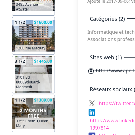
Ajouté le 2017-09-06; Vé
3485 Avenue
Atwater
Catégories (2)
1 1/2
$1600.00
Informatique et tec
Associations profess
1200 rue MacKay
Sites web (1)
3 1/2
$1445.00
http://www.apell
3101 Bd
u00C9douard-
Montpetit
Réseaux sociaux (
1 1/2
$1309.00
https://twitter.
https://www.linkedi
3355 Chem. Queen
Mary
1997814