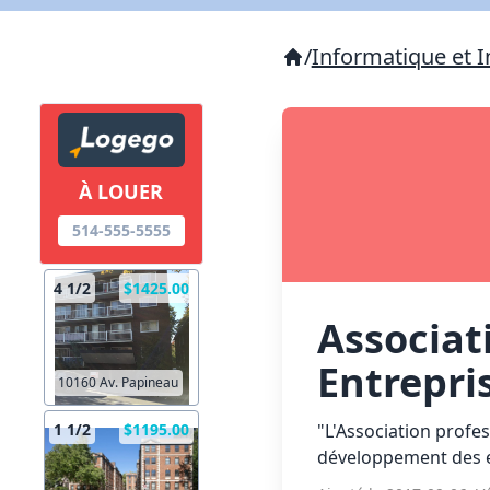
/
Informatique et I
À LOUER
514-555-5555
4 1/2
$1425.00
Associat
Entrepri
10160 Av. Papineau
"L'Association profess
1 1/2
$1195.00
développement des ent