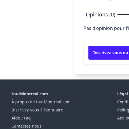
Opinions (0)
Pas d'opinion pour l
Inscrivez-vous ou
toutMontreal.com
Légal
À propos de toutMontreal.com
Condit
Inscrivez-vous à l'annuaire
Politi
Aide / Faq
Attrib
Contactez-nous