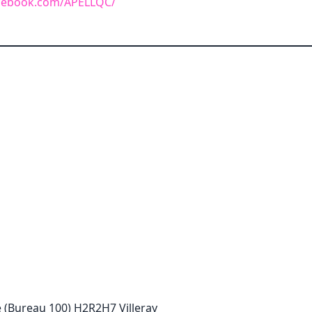
acebook.com/APELLQC/
 (Bureau 100) H2R2H7 Villeray