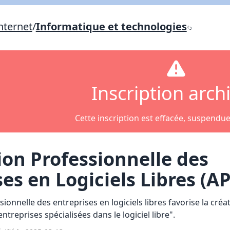
nternet
/
Informatique et technologies
Lien vers inscription (sera inclus dans courriel)
X Fermer
Envoyez
Copier lien
Inscription arch
X Fermer
Envoyez
Cette inscription est effacée, suspendu
ion Professionnelle des
ses en Logiciels Libres (A
ionnelle des entreprises en logiciels libres favorise la créat
reprises spécialisées dans le logiciel libre".