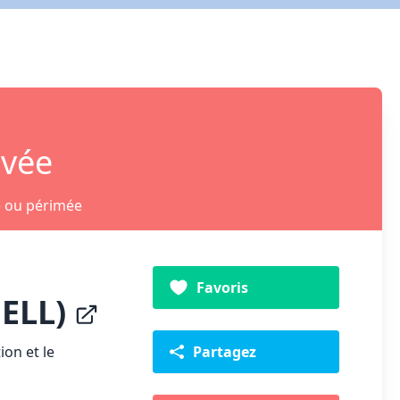
ivée
e ou périmée
Favoris
PELL)
ion et le
Partagez