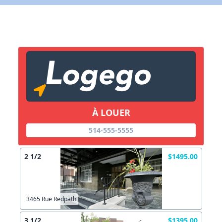
X Fermer
Lien vers inscription (sera inclus dans courriel)
X Fermer
Envoyez
Copier lien
À LOUER
514-555-5555
X Fermer
Envoyez
2 1/2
$1495.00
3465 Rue Redpath
3 1/2
$1395.00