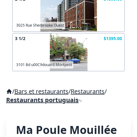
3025 Rue Sherbrooke Ouest
3 1/2
$1395.00
3101 Bd u00C9douard-Montpetit
/
Bars et restaurants
/
Restaurants
/
Restaurants portuguais
Ma Poule Mouillée