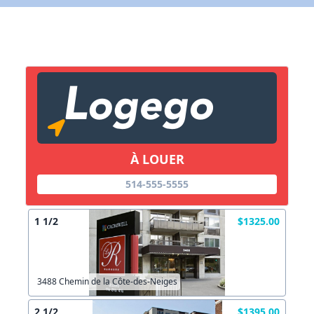
X Fermer
Lien vers inscription (sera inclus dans courriel)
X Fermer
Envoyez
Copier lien
À LOUER
X Fermer
Envoyez
514-555-5555
1 1/2
$1325.00
3488 Chemin de la Côte-des-Neiges
2 1/2
$1395.00