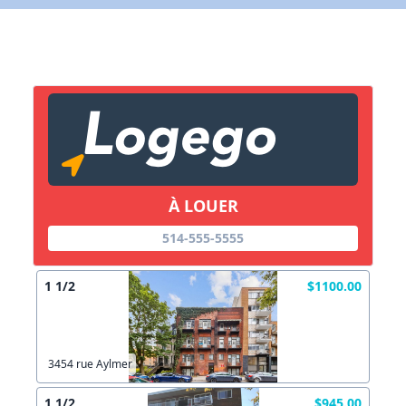
X Fermer
Lien vers inscription (sera inclus dans courriel)
X Fermer
Envoyez
Copier lien
À LOUER
X Fermer
Envoyez
514-555-5555
1 1/2
$1100.00
3454 rue Aylmer
1 1/2
$945.00