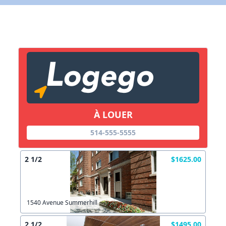
X Fermer
Lien vers inscription (sera inclus dans courriel)
X Fermer
Envoyez
Copier lien
À LOUER
X Fermer
Envoyez
514-555-5555
2 1/2
$1625.00
1540 Avenue Summerhill
2 1/2
$1495.00