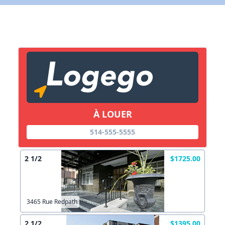
Lien vers inscription (sera inclus dans courriel)
X Fermer
Envoyez
Copier lien
À LOUER
X Fermer
Envoyez
514-555-5555
2 1/2
$1725.00
3465 Rue Redpath
2 1/2
$1395.00