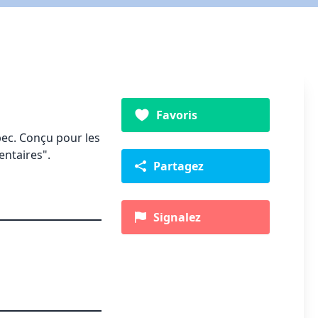
Favoris
bec. Conçu pour les
entaires".
Partagez
Signalez