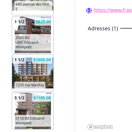
445 avenue des Pins
E
https://www.fra
1 1/2
$825.00
Adresses (1)
3065 Bd
u00C9douard-
Montpetit
1 1/2
$1600.00
1200 rue MacKay
3 1/2
$1195.00
3110 Bd Edouard-
Montpetit