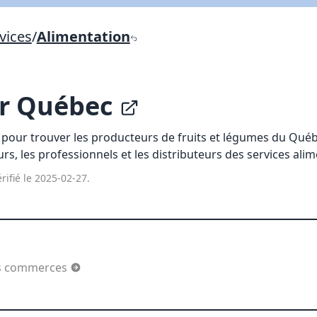
Lien vers inscription (sera inclus dans courriel)
vices
/
Alimentation
X Fermer
Envoyez
Copier lien
ur Québec
X Fermer
Envoyez
e pour trouver les producteurs de fruits et légumes du Qué
urs, les professionnels et les distributeurs des services alim
rifié le 2025-02-27.
es commerces