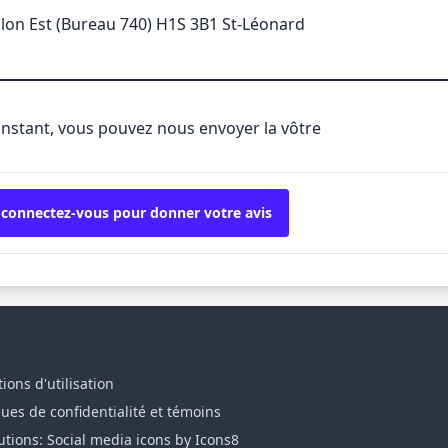
alon Est (Bureau 740) H1S 3B1 St-Léonard
'instant, vous pouvez nous envoyer la vôtre
 connectez-vous pour donner votre avis
ions d'utilisation
ques de confidentialité et témoins
utions: Social media icons by Icons8