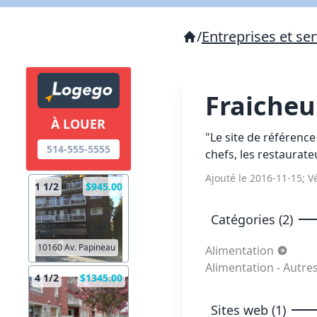
/
Entreprises et ser
Fraiche
À LOUER
"Le site de référenc
514-555-5555
chefs, les restaurate
Ajouté le 2016-11-15; Vé
1 1/2
$945.00
Catégories (2)
10160 Av. Papineau
Alimentation
Alimentation - Autr
4 1/2
$1345.00
Sites web (1)