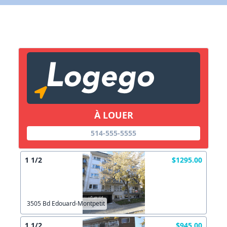
X Fermer
Lien vers inscription (sera inclus dans courriel)
X Fermer
Envoyez
Copier lien
À LOUER
X Fermer
Envoyez
514-555-5555
1 1/2
$1295.00
3505 Bd Edouard-Montpetit
1 1/2
$945.00