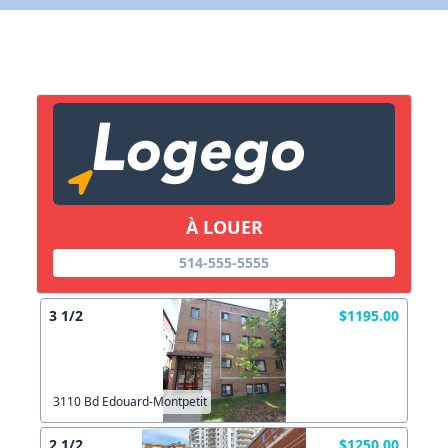
X Fermer
Lien vers inscription (sera inclus dans courriel)
X Fermer
Envoyez
Copier lien
À LOUER
514-555-5555
X Fermer
Envoyez
3 1/2
$1195.00
3110 Bd Edouard-Montpetit
2 1/2
$1250.00