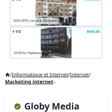
2055-2075, rue de la Montagne
1 1/2
$945.00
10160 Av. Papineau
/
Informatique et Internet
/
Internet
/
Marketing internet
Globy Media