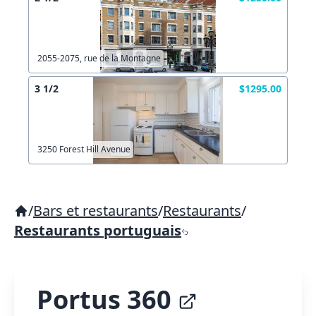
2055-2075, rue de la Montagne
3 1/2
$1295.00
3250 Forest Hill Avenue
/
Bars et restaurants
/
Restaurants
/
Restaurants portuguais
Portus 360