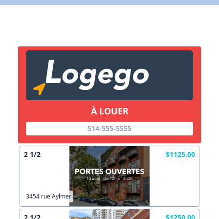
X Fermer
Lien vers inscription (sera inclus dans courriel)
X Fermer
Envoyez
Copier lien
À LOUER
X Fermer
Envoyez
514-555-5555
2 1/2
$1125.00
3454 rue Aylmer
2 1/2
$1250.00